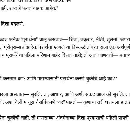
शब्द” किंवा “ठराविक विधी” असे वाटते. पण 
ये नाही. शब्द हे फक्त वाहक आहेत.*
ी दिशा बदलणे.
त अनेक “प्रार्थना” चालू असतात— चिंता, तक्रार, भीती, तुलना, अप
 प्रोग्राम्सच आहेत. प्रार्थना म्हणजे या विस्कळीत प्रवाहाला एक अर्थपूर्
णूनच प्रार्थनेचा पहिला परिणाम बाहेर दिसत नाही; तो आत जाणवतो— मनाच
ाठी”करतात का? आणि मागण्यासाठी प्रार्थना करणे चुकीचे आहे का?*
 गरजा असतात— सुरक्षितता, आधार, आणि अर्थ. संकट आलं की सुरक्षितत
ो. अशा वेळी माणूस नैसर्गिकपणे “वर” पाहतो— कुणाचा तरी धरायला हात
र्थना चुकीची नाही. ती माणसाच्या अंतर्मनाच्या दिशा प्रवासाची पहिली पायरी