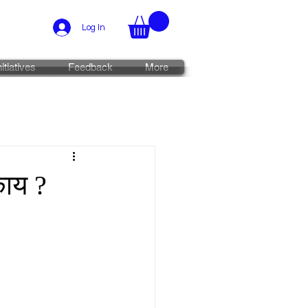
Log In
nitiatives
Feedback
More
काय ?