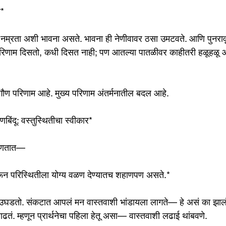
ा*
ता, नम्रता अशी भावना असते. भावना ही नेणीवावर ठसा उमटवते. आणि पुनराव
 परिणाम दिसतो, कधी दिसत नाही; पण आतल्या पातळीवर काहीतरी हळूहळू
चा गौण परिणाम आहे. मुख्य परिणाम अंतर्मनातील बदल आहे.
णबिंदू: वस्तुस्थितीचा स्वीकार*
म्हणतात—
करून परिस्थितीला योग्य वळण देण्यातच शहाणपण असते.*
थे उघडतो. संकटात आपलं मन वास्तवाशी भांडायला लागते— हे असं का झालं
ढतं. म्हणून प्रार्थनेचा पहिला हेतू असा— वास्तवाशी लढाई थांबवणे.