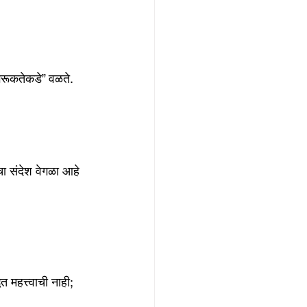
ागरूकतेकडे” वळते.
चा संदेश वेगळा आहे
महत्त्वाची नाही; 