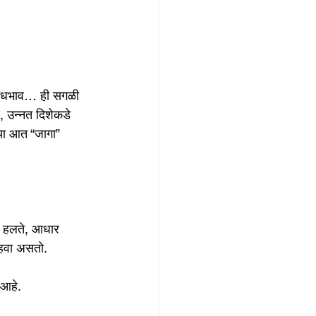
राधभाव… ही सगळी 
ण, उन्नत दिशेकडे 
्या आत “जागा” 
ा हलते, आधार 
 हवा असतो.
 आहे.