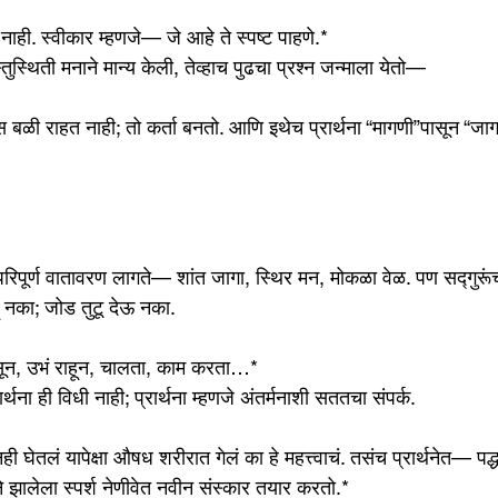
 नाही. स्वीकार म्हणजे— जे आहे ते स्पष्ट पाहणे.*
्तुस्थिती मनाने मान्य केली, तेव्हाच पुढचा प्रश्न जन्माला येतो—
ूस बळी राहत नाही; तो कर्ता बनतो. आणि इथेच प्रार्थना “मागणी”पासून “ज
ा परिपूर्ण वातावरण लागते— शांत जागा, स्थिर मन, मोकळा वेळ. पण सद्गुरूं
हू नका; जोड तुटू देऊ नका.
सून, उभं राहून, चालता, काम करता…*
रार्थना ही विधी नाही; प्रार्थना म्हणजे अंतर्मनाशी सततचा संपर्क.
लं यापेक्षा औषध शरीरात गेलं का हे महत्त्वाचं. तसंच प्रार्थनेत— पद्धत 
ाने झालेला स्पर्श नेणीवेत नवीन संस्कार तयार करतो.*