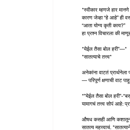
*स्वीकार म्हणजे हार मानणे
कारण जेव्हा “हे आहे” ही वस
“आता योग्य कृती काय?”
हा प्रश्न विचारला की माण
*येईल तैसा बोल हरी”—*
*सातत्याचे तत्त्व*
अनेकांना वाटतं प्रार्थनेल
— परिपूर्ण क्षणाची वाट पा
*”येईल तैसा बोल हरी”-*ब
यामागचं तत्त्व सोपं आहे: प्
औषध कसही आणि कशातूनही घेत
सातत्य महत्त्वाचं. *सातत्य