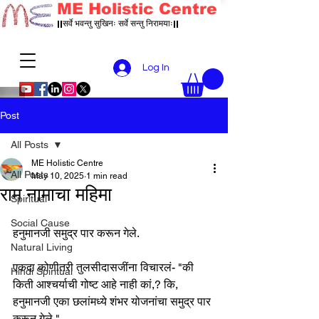
ME Holistic Centre
||सर्वे भवन्तु सुखिनः सर्वे सन्तु निरामयाः||
Log In
Post
All Posts
ME Holistic Centre
All Posts
May 10, 2025
1 min read
राम नामाचा महिमा
Spiritual
Social Cause
हनुमानजी समुद्र पार करून गेले.
Natural Living
एकदा कोणीतरी तुलसीदासजींना विचारलं- "की 
Hindi Spiritual
किती आश्चर्याची गोष्ट आहे नाही कां,? कि, 
हनुमानजी एका छलांमध्ये शंभर योजनांचा समुद्र पार 
करून गेले."