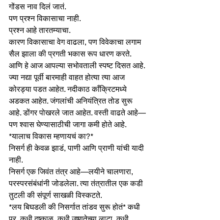
गोंडस नाव दिलं जातं.
पण प्रश्न विकासाचा नाही.
प्रश्न आहे तारतम्याचा.
कारण विकासाचा वेग वाढला, पण विवेकाचा लगाम 
सैल झाला की प्रगती भकास रूप धारण करते. 
आणि हे आज आपल्या सभोवताली स्पष्ट दिसत आहे.
ज्या नद्या पूर्वी बारमाही वाहत होत्या त्या आज 
कोरड्या पडत आहेत. नदीकाठ काँक्रिटमध्ये 
अडकत आहेत. जंगलांची अनियंत्रित तोड सुरू 
आहे. डोंगर पोखरले जात आहेत. वस्ती वाढते आहे—
पण श्वास घेण्यासाठीची जागा कमी होते आहे.
*यालाच विकास म्हणायचं का?*
निसर्ग ही केवळ झाडं, पाणी आणि प्राणी यांची यादी 
नाही.
निसर्ग एक जिवंत तंत्र आहे—लयीने चालणारा, 
परस्परसंबंधांनी जोडलेला. त्या तंत्रातील एक कडी 
तुटली की संपूर्ण साखळी विस्कटते.
*लय बिघडली की निसर्गात तांडव सुरू होतं* कधी 
पूर, कधी दुष्काळ, कधी उष्णतेच्या लाटा, कधी 