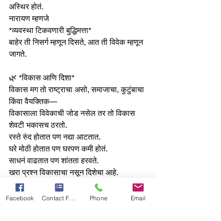
अस्थिर होतं.
नारायण म्हणजे 
*व्यवस्था टिकवणारी बुद्धिमत्ता*
बाहेर ती निसर्ग म्हणून दिसते, आत ती विवेक म्हणून 
जागते.
🌿 *विकास आणि दिशा*
विकास मग तो राष्ट्राचा असो, समाजाचा, कुटुंबाचा 
किंवा वैयक्तिक—
विकासाला विवेकाची जोड नसेल तर तो विकास 
शेवटी भकासच ठरतो.
रस्ते रुंद होतात पण नद्या आटतात.
घरे मोठी होतात पण घरपण कमी होतं.
साधनं वाढतात पण शांतता हरवते.
खरा प्रश्न विकासाचा नसून दिशेचा आहे.
🌼*निसर्ग आपल्याला एकच धडा देतो-*
Facebook
Contact Form
Phone
Email
वाढ हवी, पण समतोलासह.
विवेक हरवला की संघर्ष सुरू होतो.