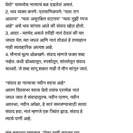
घेतो" यामध्येच नात्याचं बळ दडलेलं असतं. 
2. भाव व्यक्त करणे- प्रामाणिकपणे: "मला राग 
आलाय"  "मला असुरक्षित वाटतय" "मला तुझी गरज 
आहे" असे भाव सांगता आले की संवाद खोल होतो. 
3. आदर - मतभेद असले तरीही नातं ठेवलं की मत 
जपता येत. मत जपलं आणि नातं तोडलं हे तत्त्वज्ञान 
नाही व्यावहारिक अपयश आहे.
4. मौनाचं मूल्य ओळखणे- संवाद म्हणजे फक्त शब्द 
नव्हेत. कधी डोळ्यातून, स्पर्शातून, शांततेतून संवाद 
साधतो. जे शब्द सांगू शकत नाही ते मौन सांगून जातं.
*संवाद हा नात्याचा नवीन श्वास आहे* 
आपण दिवसभर श्वास घेतो तसंच प्रत्येक नातं 
जपल जात ते संवादातूनच. नवीन प्रश्न, नवीन 
अवस्था, नवीन अपेक्षा, हे सारं समजण्यासाठी सतत 
संवाद हवा. नातं म्हणजे एक जिवंत झाड. संवाद हे 
त्याचे पाणी आहे.
संत तुकाराम म्हणतात, "ऐका वाणी समजून घ्या 