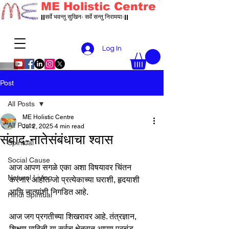
ME Holistic Centre
||सर्वे भवन्तु सुखिनः सर्वे सन्तु निरामयाः||
Log In
Post
All Posts
ME Holistic Centre
All Posts
Jul 2, 2025
4 min read
संवाद-नातेसंबंधाचा श्वास
Spiritual
Social Cause
आज आपण सगळे एका अशा विषयावर चिंतन 
Natural Living
करणार आहोत जो प्रत्येकाच्या घराशी, हृदयाशी 
आणि नात्यांशी निगडित आहे.
Hindi Spiritual
आज जग प्रगतीच्या शिखरावर आहे. तंत्रज्ञान, 
शिक्षण माहिती या सर्वच क्षेत्रात आपण प्रचंड 