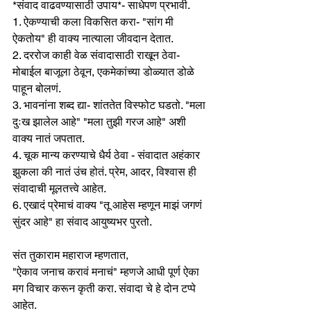
*संवाद वाढवण्यासाठी उपाय*- साधेपण प्रभावी. 
1. ऐकण्याची कला विकसित करा- "सांग मी 
ऐकतोय" ही वाक्य नात्याला जीवदान देतात.
2. दररोज काही वेळ संवादासाठी राखून ठेवा- 
मोबाईल बाजूला ठेवून, एकमेकांच्या डोळ्यात डोळे 
पाहून बोलणं.
3. भावनांना शब्द द्या- शांततेत विस्फोट घडतो. "मला 
दुःख झालेल आहे" "मला तुझी गरज आहे" अशी 
वाक्य नातं जपतात. 
4. चूक मान्य करण्याचे धैर्य ठेवा - संवादात अहंकार 
झुकला की नातं उंच होतं. प्रेम, आदर, विश्वास ही 
संवादाची मूलतत्त्वे आहेत.
6. एखादं प्रेमाचं वाक्य "तू आहेस म्हणून माझं जगणं 
सुंदर आहे" हा संवाद आयुष्यभर पुरतो.
संत तुकाराम महाराज म्हणतात, 
"ऐकाव जनाच करावं मनाचं" म्हणजे आधी पूर्ण ऐका 
मग विचार करून कृती करा. संवादा चे हे दोन टप्पे 
आहेत. 