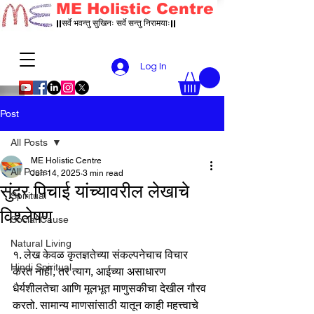
ME Holistic Centre
||सर्वे भवन्तु सुखिनः सर्वे सन्तु निरामयाः||
Log In
Post
All Posts
ME Holistic Centre
All Posts
Jun 14, 2025
3 min read
सुंदर पिचाई यांच्यावरील लेखाचे
Spiritual
विश्लेषण
Social Cause
Natural Living
१. लेख केवळ कृतज्ञतेच्या संकल्पनेचाच विचार 
Hindi Spiritual
करत नाही, तर त्याग, आईच्या असाधारण 
धैर्यशीलतेचा आणि मूलभूत माणुसकीचा देखील गौरव 
करतो. सामान्य माणसांसाठी यातून काही महत्त्वाचे 