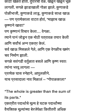
काठी खेळत होता. दुपारची वेळ. खेळून खेळून भूक 
लागली. सगळे झाडाखाली गोळा झाले. कुणाकडे 
पोळीभाजी, कुणाकडे लाडू, कुणाकडे साधा खाऊ 
— पण प्रत्येकाला वाटत होतं, “माझाच खाऊ 
कृष्णाने खावा!”
पण कृष्णानं विचार केला… वेगळा.
त्याने पानं जोडून एक मोठी पत्रावळ तयार केली 
आणि सर्वांचं अन्न एकत्र केलं.
सर्व खाऊ मिसळले गेले, आणि एक वेगळीच खमंग 
चव निर्माण झाली.
सगळे सवंगडी वर्तुळात बसले आणि कृष्ण स्वतः 
त्यांना भरवू लागला —
प्रत्येक घास स्नेहाने, आपुलकीने.
याच प्रसादाला नाव मिळालं – *गोपाळकाला*
*The whole is greater than the sum of 
its parts.*
एकत्रीत पदार्थाचे मूल्य हे घटक पदार्थांच्या 
वैयक्तिक मूल्यांच्या बेरजेपेक्षा कितीतरी अधिक 